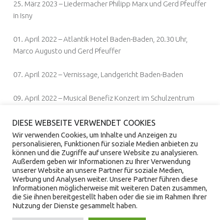
25. März 2023 – Liedermacher Philipp Marx und Gerd Pfeuffer
in Isny
01. April 2022 – Atlantik Hotel Baden-Baden, 20.30 Uhr,
Marco Augusto und Gerd Pfeuffer
07. April 2022 – Vernissage, Landgericht Baden-Baden
09. April 2022 – Musical Benefiz Konzert im Schulzentrum
Mörsch, 19 Uhr
DIESE WEBSEITE VERWENDET COOKIES
18. April 2022 – Marco Augusto und Gerd Pfeuffer, MS
Wir verwenden Cookies, um Inhalte und Anzeigen zu
personalisieren, Funktionen für soziale Medien anbieten zu
Karlsuhe Osterbrunchfahrt
können und die Zugriffe auf unsere Website zu analysieren.
Außerdem geben wir Informationen zu Ihrer Verwendung
30. Juni 2022 – VKU Stuttgart
unserer Website an unsere Partner für soziale Medien,
Werbung und Analysen weiter. Unsere Partner führen diese
Informationen möglicherweise mit weiteren Daten zusammen,
die Sie ihnen bereitgestellt haben oder die sie im Rahmen Ihrer
Nutzung der Dienste gesammelt haben.
© 2026
Saxogerd
|
Using
Auberge
WordPress
theme.
|
Back to